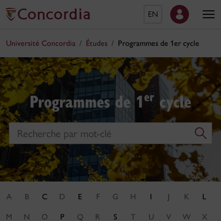
EN
Université Concordia
Études
Programmes de 1er cycle
er
Programmes de 1
cycle
Search
A
B
C
D
E
F
G
H
I
J
K
L
M
N
O
P
Q
R
S
T
U
V
W
X