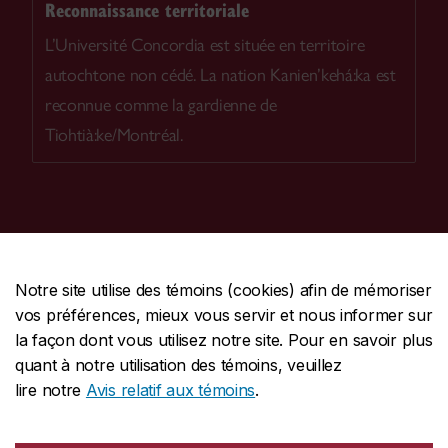
Reconnaissance territoriale
L’Université Concordia est située en territoire
autochtone non cédé. La nation Kanien’kehá:ka est
reconnue comme la gardienne de
Tiohtià:ke/Montréal.
Notre site utilise des témoins (cookies) afin de mémoriser
CENTRALE
514-848-2424
vos préférences, mieux vous servir et nous informer sur
URGENCE
514-848-3717
la façon dont vous utilisez notre site. Pour en savoir plus
quant à notre utilisation des témoins, veuillez
|
|
|
Protection et prévention
Accessibilité
Confidentialité
lire notre
Avis relatif aux témoins
.
|
|
|
Conditions d'utilisation
Nous joindre
Gérer les témoins
Commentaires sur le site Web