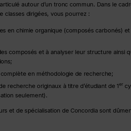
 articulé autour d’un tronc commun. Dans le cad
e classes dirigées, vous pourrez :
ides en chimie organique (composés carbonés) e
des composés et à analyser leur structure ainsi q
ions;
n complète en méthodologie de recherche;
er
 de recherche originaux à titre d’étudiant de 1
cy
sation seulement).
urs
et de spécialisation de Concordia sont dûmen