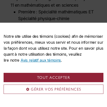
11 en mathématiques et en sciences
Première : Spécialité mathématiques ET
Spécialité physique-chimie
Terminale : Spécialité mathématiques (aussi
accepté : Spécialité physique-chimie ET
Notre site utilise des témoins (cookies) afin de mémoriser
Mathématiques complémentaires)
vos préférences, mieux vous servir et nous informer sur
la façon dont vous utilisez notre site. Pour en savoir plus
Système d’éducation britannique (GCE)
quant à notre utilisation des témoins, veuillez
A-Level (
Advance Level
):
lire notre
Avis relatif aux témoins
.
Spécialisation : CD à au moins deux
examens du A-Level, C en mathématiques, C
en sciences;
TOUT ACCEPTER
Majeure : CD à au moins deux examens du
GÉRER VOS PRÉFÉRENCES
A-Level, C en mathématiques, D en
sciences;
ou