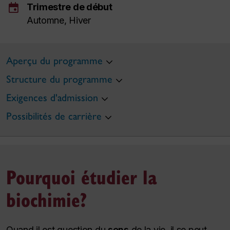
event
Trimestre de début
Automne, Hiver
Aperçu du programme
Structure du programme
Exigences d'admission
Possibilités de carrière
Pourquoi étudier la
biochimie?
Quand il est question du
sens
de la vie, il se peut