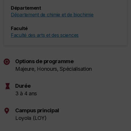
Département
Département de chimie et de biochimie
Faculté
Faculté des arts et des sciences
Options de programme
Majeure,
Honours
, Spécialisation
hourglass
Durée
3 à 4 ans
Campus principal
Loyola (LOY)