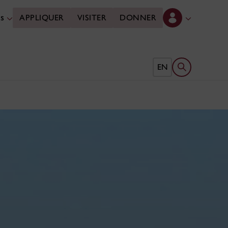
es
APPLIQUER
VISITER
DONNER
Ouvrir le form
EN