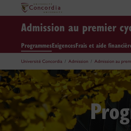
Admission au premier cy
Programmes
Exigences
Frais et aide financièr
Université Concordia
Admission
Admission au premi
Prog