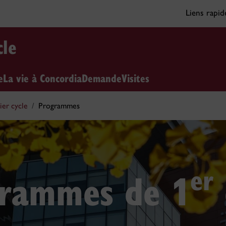
Liens rapi
cle
e
La vie à Concordia
Demande
Visites
er cycle
Programmes
er
rammes de 1