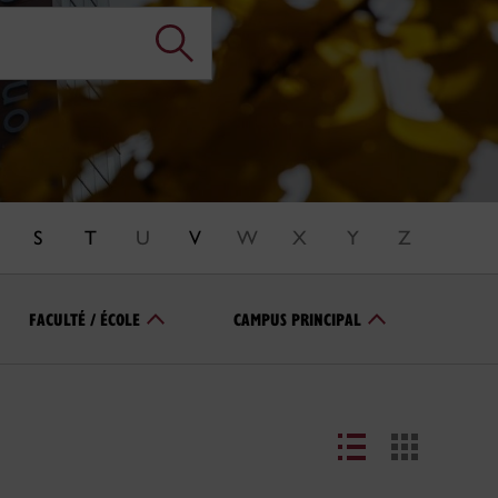
S
T
U
V
W
X
Y
Z
FACULTÉ / ÉCOLE
CAMPUS PRINCIPAL