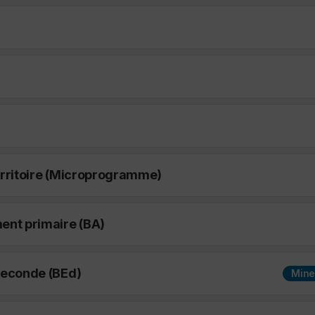
erritoire (Microprogramme)
ent primaire (BA)
seconde (BEd)
Mine