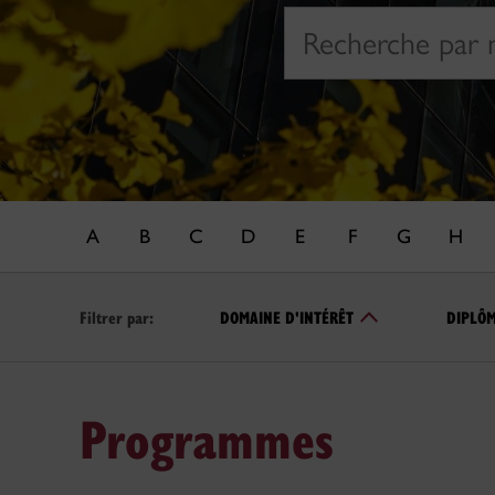
Search
A
B
C
D
E
F
G
H
Filtrer par:
DOMAINE D'INTÉRÊT
DIPLÔ
Programmes