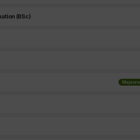
mation (BSc)
Majeure