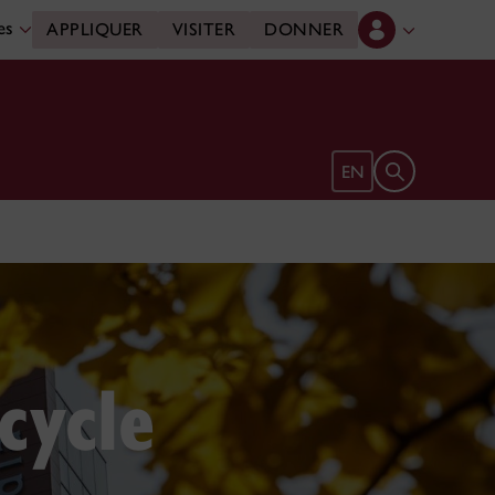
des
APPLIQUER
VISITER
DONNER
Ouvrir le form
EN
cycle