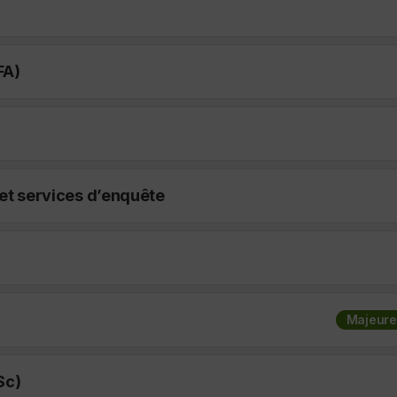
FA)
et services d’enquête
Majeure
Sc)