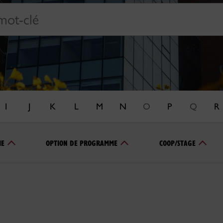
I
J
K
L
M
N
O
P
Q
R
ME
OPTION DE PROGRAMME
COOP/STAGE