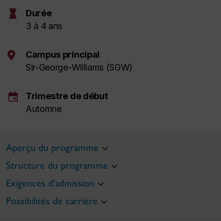
hourglass
Durée
3 à 4 ans
Campus principal
Sir-George-Williams (SGW)
event
Trimestre de début
Automne
Aperçu du programme
Structure du programme
Exigences d'admission
Possibilités de carrière