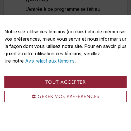
L’entrée à ce programme se fait au
trimestre d’automne seulement.
Notre site utilise des témoins (cookies) afin de mémoriser
L’Université Concordia se réserve le droit
vos préférences, mieux vous servir et nous informer sur
de cesser l’admission à un programme à
la façon dont vous utilisez notre site. Pour en savoir plus
tout moment après la date limite officielle,
quant à notre utilisation des témoins, veuillez
et ce, sans préavis.
lire notre
Avis relatif aux témoins
.
TOUT ACCEPTER
GÉRER VOS PRÉFÉRENCES
Possibilités de carrière
Les diplômés du programme de mathématiques