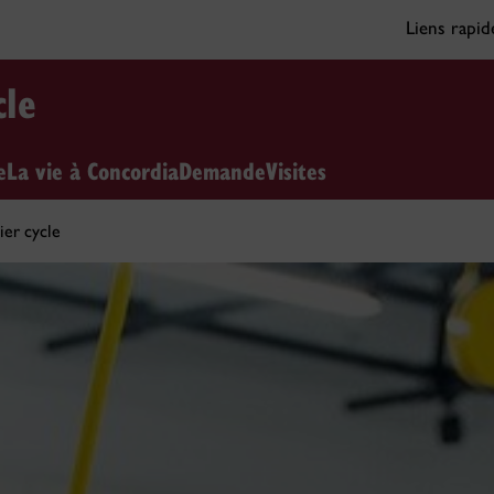
Liens rapi
cle
e
La vie à Concordia
Demande
Visites
er cycle