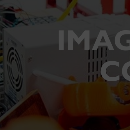
IMA
C