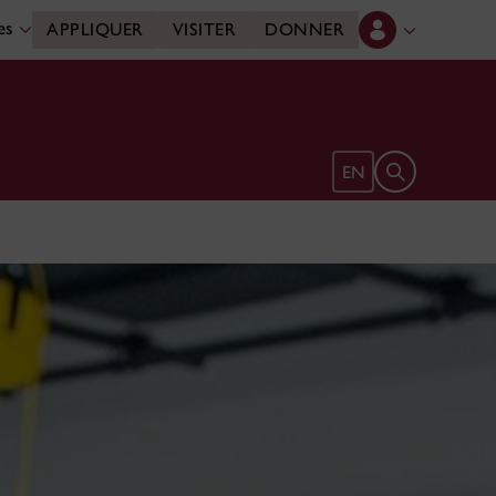
des
APPLIQUER
VISITER
DONNER
Ouvrir le form
EN