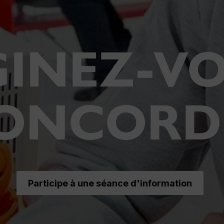
GINEZ-VO
ONCORD
Participe à une séance d'information