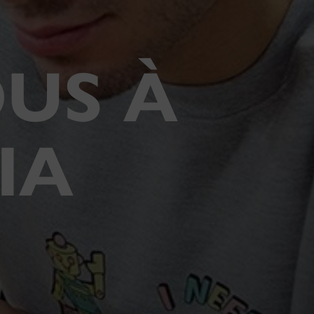
US À
IA