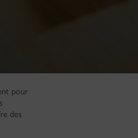
ent pour
s
re des