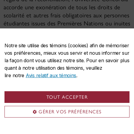
accorde une exonération de tous les droits de
scolarité et autres frais obligatoires aux personnes
étudiantes issues des Premières Nations ou inuites
dont la communauté est située au Québec.
Notre site utilise des témoins (cookies) afin de mémoriser
En savoir plus
vos préférences, mieux vous servir et nous informer sur
la façon dont vous utilisez notre site. Pour en savoir plus
quant à notre utilisation des témoins, veuillez
lire notre
Avis relatif aux témoins
.
Bourse des universitaires du
TOUT ACCEPTER
Canada destinée aux étudiantes et
GÉRER VOS PRÉFÉRENCES
étudiants autochtones
Cette bourse renouvelable de 3 000 $ est offerte