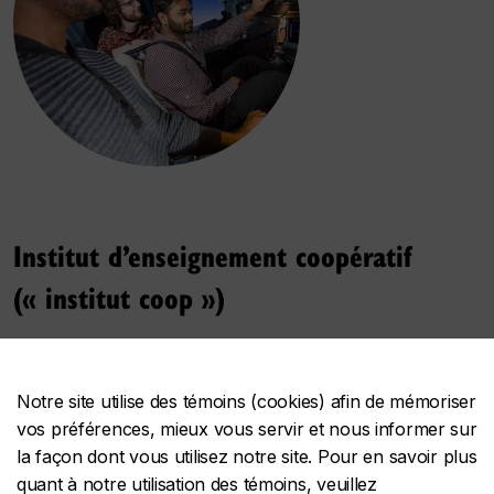
Institut d’enseignement coopératif
(« institut coop »)
L’institut coop associe les études à des stages
pratiques rémunérés à temps plein et permet
Notre site utilise des témoins (cookies) afin de mémoriser
vos préférences, mieux vous servir et nous informer sur
aux employeurs d’avoir accès à des
la façon dont vous utilisez notre site. Pour en savoir plus
étudiantes et étudiants qualifiés issus de plus
quant à notre utilisation des témoins, veuillez