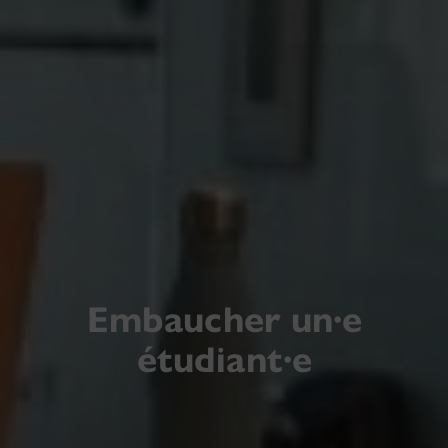
Embaucher un·e
étudiant·e