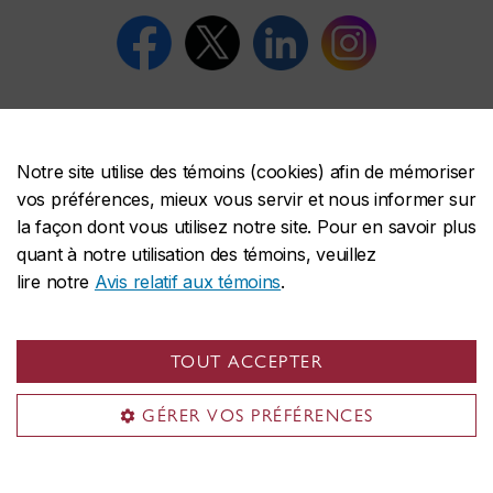
Notre site utilise des témoins (cookies) afin de mémoriser
vos préférences, mieux vous servir et nous informer sur
École de gestion John-Molson
la façon dont vous utilisez notre site. Pour en savoir plus
À propos de l'École
quant à notre utilisation des témoins, veuillez
Programmes
lire notre
Avis relatif aux témoins
.
Recherche
Services et installations
TOUT ACCEPTER
Vie étudiante
Actualités et événements
GÉRER VOS PRÉFÉRENCES
Service de gestion de carrière