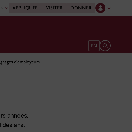
des
APPLIQUER
VISITER
DONNER
Ouvrir le form
EN
gnages d'employeurs
urs années,
l des ans.