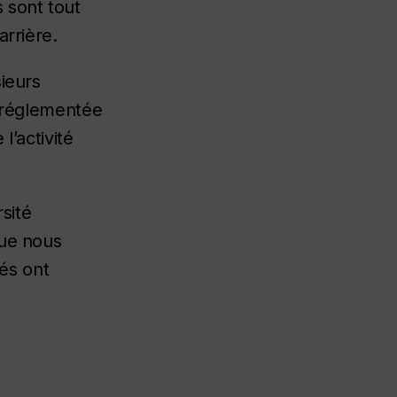
 sont tout
arrière.
ieurs
st réglementée
l’activité
sité
que nous
és ont