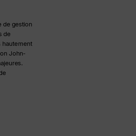
e de gestion
s de
ts hautement
tion John-
majeures.
 de