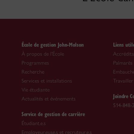
École de gestion John-Molson
Liens util
À propos de l'École
Accrédita
Programmes
Palmarès
Recherche
Embaucher
Services et installations
Travailler
Vie étudiante
Joindre C
Actualités et événements
514-848-
Service de gestion de carrière
Étudiant.e.s
Employeur.euse.s et recruteur.e.s