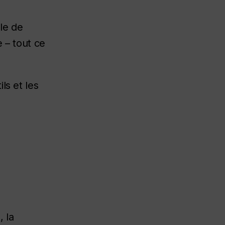
ole de
 – tout ce
ls et les
, la