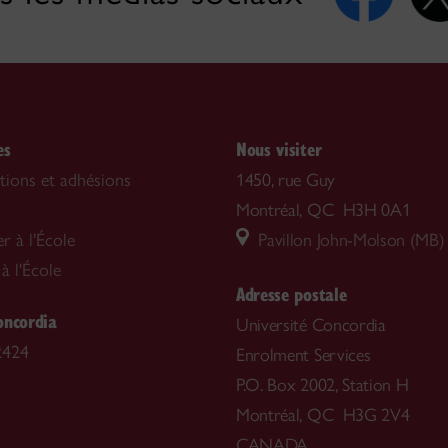
es
Nous visiter
tions et adhésions
1450, rue Guy
Montréal, QC H3H 0A1
 à l'École
Pavillon John-Molson (MB)
 à l'École
Adresse postale
oncordia
Université Concordia
2424
Enrolment Services
P.O. Box 2002, Station H
Montréal, QC H3G 2V4
CANADA