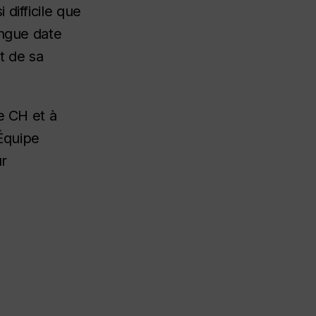
difficile que
ongue date
t de sa
e CH et à
Équipe
ur