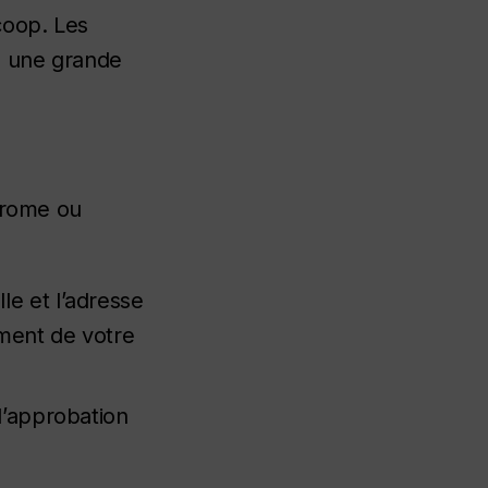
coop. Les
s une grande
Chrome ou
le et l’adresse
ement de votre
l’approbation