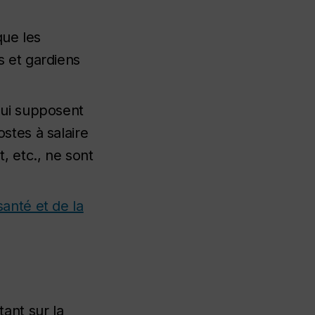
que les
s et gardiens
qui supposent
stes à salaire
, etc., ne sont
anté et de la
ant sur la