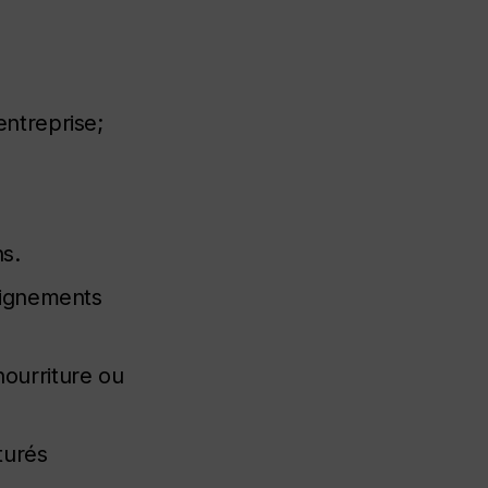
entreprise;
s.
seignements
nourriture ou
turés