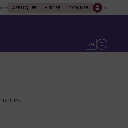
des
APPLIQUER
VISITER
DONNER
Ouvrir le form
EN
ans des