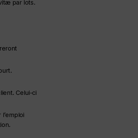
itæ par lots.
reront
ourt.
ient. Celui-ci
 l’emploi
ion.