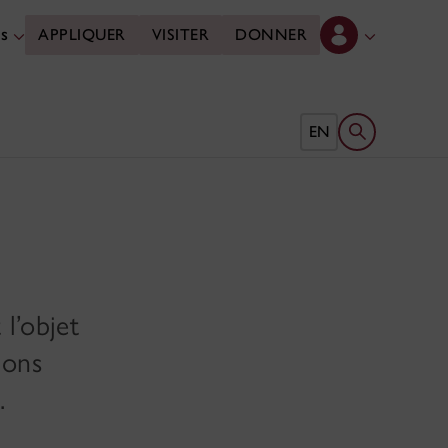
es
APPLIQUER
VISITER
DONNER
Ouvrir le form
EN
 l’objet
ions
.