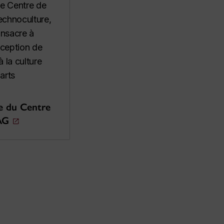
 le Centre de
echnoculture,
onsacre à
nception de
 la culture
arts
te du Centre
AG