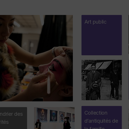
Art public
Collection
ndrier des
d’antiquités de
vités
la famille