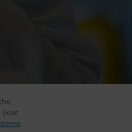
che,
 (voir
nterne
.