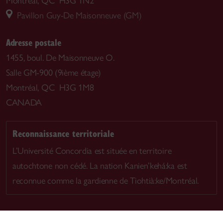
Montréal, QC H3G 1N2
Pavillon Guy-De Maisonneuve (GM)
Adresse postale
1455, boul. De Maisonneuve O.
Salle GM-900 (9ième étage)
Montréal, QC H3G 1M8
CANADA
Reconnaissance territoriale
L’Université Concordia est située en territoire
autochtone non cédé. La nation Kanien’kehá:ka est
reconnue comme la gardienne de Tiohtià:ke/Montréal.