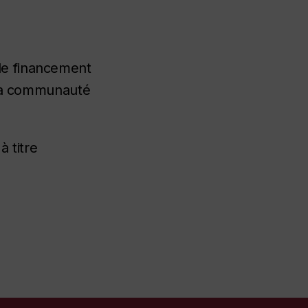
de financement
r la communauté
 titre