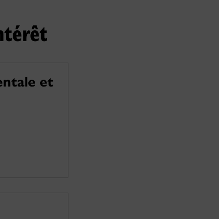
ntérêt
entale et