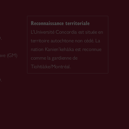
Reconnaissance territoriale
L’Université Concordia est située en
.
territoire autochtone non cédé. La
nation Kanien’kehá:ka est reconnue
uve (GM)
comme la gardienne de
Tiohtià:ke/Montréal.
.