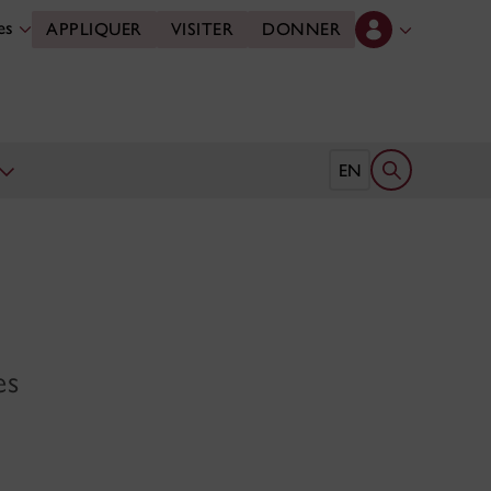
des
APPLIQUER
VISITER
DONNER
Ouvrir le form
EN
es