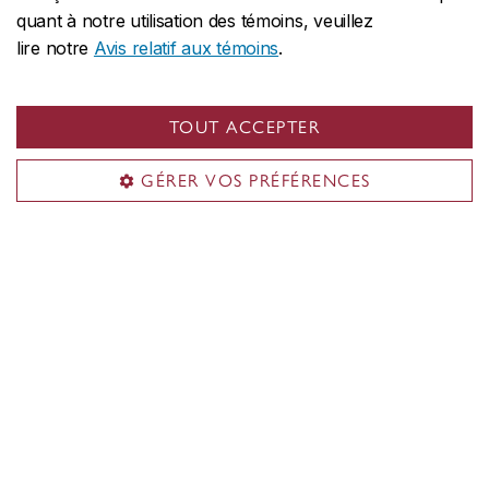
quant à notre utilisation des témoins, veuillez
Agente de recrutement – Québec
lire notre
Avis relatif aux témoins
.
Dalia.Gabrielli@concordia.ca
TOUT ACCEPTER
GÉRER VOS PRÉFÉRENCES
Question?
Visites