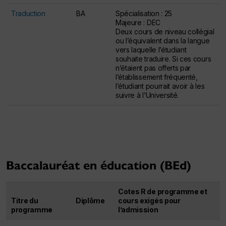
Traduction
BA
Spécialisation : 25
Majeure : DEC
Deux cours de niveau collégial
ou l’équivalent dans la langue
vers laquelle l’étudiant
souhaite traduire. Si ces cours
n’étaient pas offerts par
l’établissement fréquenté,
l’étudiant pourrait avoir à les
suivre à l’Université.
Table des exigences pour les Baccalauréat ès arts
Baccalauréat en éducation (BEd)
Cotes R de programme et
Titre du
Diplôme
cours exigés pour
programme
l’admission