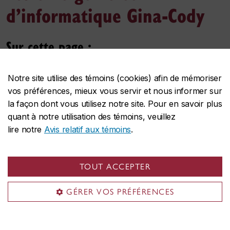
d’informatique Gina-Cody
Sur cette page :
Baccalauréat en génie (BEng)
Notre site utilise des témoins (cookies) afin de mémoriser
Baccalauréat en informatique (BCompSc)
vos préférences, mieux vous servir et nous informer sur
la façon dont vous utilisez notre site. Pour en savoir plus
Le baccalauréat ès sciences (B. Sc.)
quant à notre utilisation des témoins, veuillez
Certificat
lire notre
Avis relatif aux témoins
.
Baccalauréat en génie (BEng)
TOUT ACCEPTER
Cotes R de programme et
GÉRER VOS PRÉFÉRENCES
Titre du
Diplôme
cours exigés pour
programme
l’admission
Génie
BEng
cote R de programme de 29,