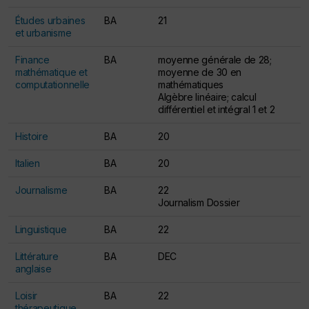
Études urbaines
BA
21
et urbanisme
Finance
BA
moyenne générale de 28;
mathématique et
moyenne de 30 en
computationnelle
mathématiques
Algèbre linéaire; calcul
différentiel et intégral 1 et 2
Histoire
BA
20
Italien
BA
20
Journalisme
BA
22
Journalism Dossier
Linguistique
BA
22
Littérature
BA
DEC
anglaise
Loisir
BA
22
thérapeutique