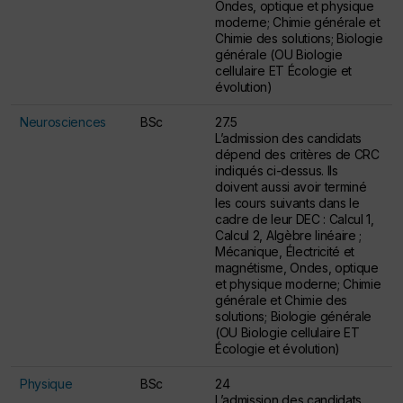
Ondes, optique et physique
moderne; Chimie générale et
Chimie des solutions; Biologie
générale (OU Biologie
cellulaire ET Écologie et
évolution)
Neurosciences
BSc
27.5
L’admission des candidats
dépend des critères de CRC
indiqués ci-dessus. Ils
doivent aussi avoir terminé
les cours suivants dans le
cadre de leur DEC : Calcul 1,
Calcul 2, Algèbre linéaire ;
Mécanique, Électricité et
magnétisme, Ondes, optique
et physique moderne; Chimie
générale et Chimie des
solutions; Biologie générale
(OU Biologie cellulaire ET
Écologie et évolution)
Physique
BSc
24
L’admission des candidats