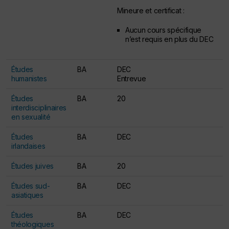
Mineure et certificat :
Aucun cours spécifique
n’est requis en plus du DEC
Études
BA
DEC
humanistes
Entrevue
Études
BA
20
interdisciplinaires
en sexualité
Études
BA
DEC
irlandaises
Études juives
BA
20
Études sud-
BA
DEC
asiatiques
Études
BA
DEC
théologiques