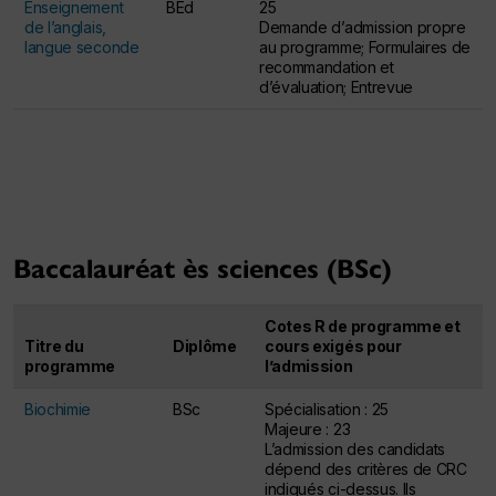
Enseignement
BEd
25
de l’anglais,
Demande d’admission propre
langue seconde
au programme; Formulaires de
recommandation et
d’évaluation; Entrevue
Table des exigences pour les Baccalauréat en
éducation
Baccalauréat ès sciences (BSc)
Cotes R de programme et
Titre du
Diplôme
cours exigés pour
programme
l’admission
Biochimie
BSc
Spécialisation : 25
Majeure : 23
L’admission des candidats
dépend des critères de CRC
indiqués ci-dessus. Ils