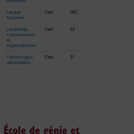
modernes
Langue
Cert.
DEC
française
Leadership
Cert.
22
communautaire
et
organisationnel
Technologies
Cert.
21
géospatiales
Table des exigences pour les certificats dans la Faculté
des arts et des sciences
École de génie et