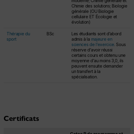
moderne; Chimie générale et
Chimie des solutions; Biologie
générale (OU Biologie
cellulaire ET Écologie et
évolution)
Thérapie du
BSc
Les étudiants sont d’abord
sport
admis à la
majeure en
sciences de l’exercice
. Sous
réserve d’avoir réussi
certains cours et obtenu une
moyenne d’au moins 3,0, ils
peuvent ensuite demander
un transfert à la
spécialisation.
Table des exigences pour les Baccalauréat ès sciences
Certificats
Cotes R de programme et