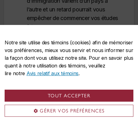
d’immigration varient d’un pays à
l’autre et un retard pourrait vous
empêcher de commencer vos études
à temps.
Notre site utilise des témoins (cookies) afin de mémoriser
ADMISSION EN HIVER
vos préférences, mieux vous servir et nous informer sur
(janvier)
la façon dont vous utilisez notre site. Pour en savoir plus
quant à notre utilisation des témoins, veuillez
er
Date limite :
1
novembre
lire notre
Avis relatif aux témoins
.
Candidatures de l’étranger :
La
demande doit être déposée
au plus
er
tard le 1
août
pour permettre le
TOUT ACCEPTER
traitement des documents
GÉRER VOS PRÉFÉRENCES
d’immigration. Toutefois,
il est
fortement recommandé de
présenter sa demande plus tôt
. Les