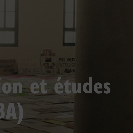
on et études
BA)