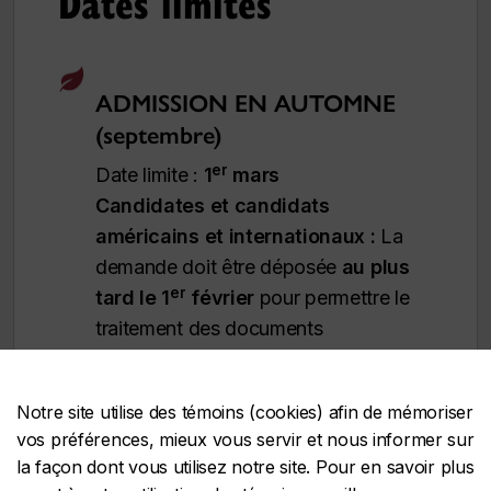
Dates limites
ADMISSION EN AUTOMNE
(septembre)
er
Date limite :
1
mars
Candidates et candidats
américains et internationaux :
La
demande doit être déposée
au plus
er
tard le 1
février
pour permettre le
traitement des documents
d’immigration. Toutefois,
il est
fortement recommandé de
Notre site utilise des témoins (cookies) afin de mémoriser
présenter sa demande plus tôt
. Les
vos préférences, mieux vous servir et nous informer sur
délais de traitement des demandes
la façon dont vous utilisez notre site. Pour en savoir plus
d’immigration varient d’un pays à