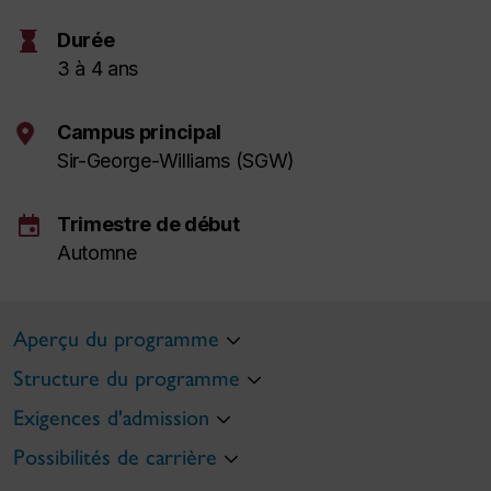
hourglass
Durée
3 à 4 ans
Campus principal
Sir-George-Williams (SGW)
event
Trimestre de début
Automne
Aperçu du programme
Structure du programme
Exigences d'admission
Possibilités de carrière