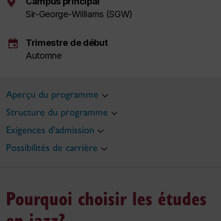
Campus principal
Sir-George-Williams (SGW)
event
Trimestre de début
Automne
Aperçu du programme
Structure du programme
Exigences d'admission
Possibilités de carrière
Pourquoi choisir les études
en jazz?