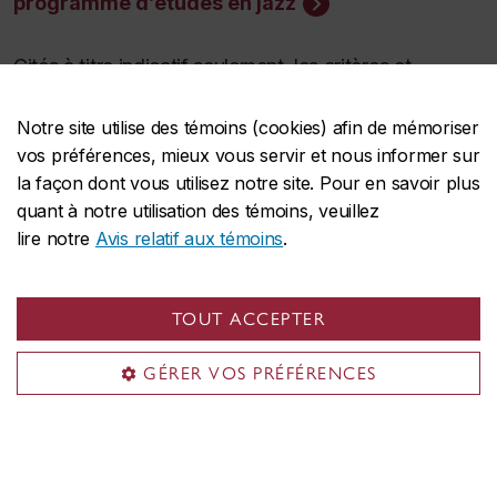
programme d’études en jazz
Cités à titre indicatif seulement, les critères et
moyennes minimales d’admission peuvent varier
selon la qualité des candidatures. Satisfaire aux
Notre site utilise des témoins (cookies) afin de mémoriser
vos préférences, mieux vous servir et nous informer sur
exigences minimales ne garantit aucunement
la façon dont vous utilisez notre site. Pour en savoir plus
l’admission.
quant à notre utilisation des témoins, veuillez
lire notre
Avis relatif aux témoins
.
TOUT ACCEPTER
Dates limites
GÉRER VOS PRÉFÉRENCES
ADMISSION EN AUTOMNE
(septembre)