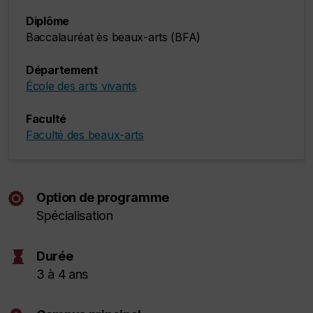
Diplôme
Baccalauréat ès beaux-arts (BFA)
Département
École des arts vivants
Faculté
Faculté des beaux-arts
Option de programme
Spécialisation
hourglass
Durée
3 à 4 ans