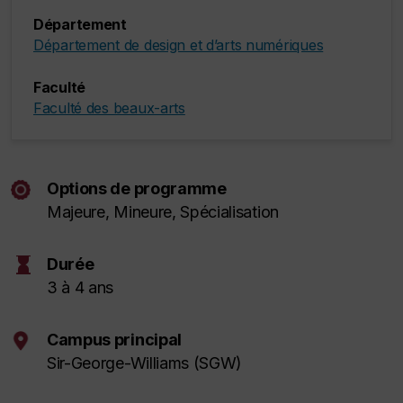
Département
Département de design et d’arts numériques
Faculté
Faculté des beaux-arts
Options de programme
Majeure, Mineure, Spécialisation
hourglass
Durée
3 à 4 ans
Campus principal
Sir-George-Williams (SGW)