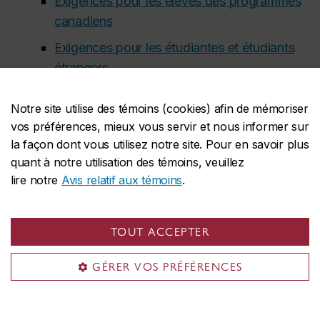
Exigences pour les élèves des programmes
canadiens
Exigences pour les étudiantes et étudiants
étrangers
Titulaires d’un baccalauréat international :
26
Notre site utilise des témoins (cookies) afin de mémoriser
vos préférences, mieux vous servir et nous informer sur
Programme à orientation professionnelle du
la façon dont vous utilisez notre site. Pour en savoir plus
baccalauréat international (POP) :
4.3/7
quant à notre utilisation des témoins, veuillez
Autres exigences du programme à
lire notre
Avis relatif aux témoins
.
orientation professionnelle (POP)
Titulaires d’un baccalauréat français :
11
TOUT ACCEPTER
Système d’éducation britannique (GCE)
GÉRER VOS PRÉFÉRENCES
A-Level (
Advance Level
):
CD à au moins
deux examens du A-Level;
ou
AS-Level (
Advanced Subsidiary Level
):