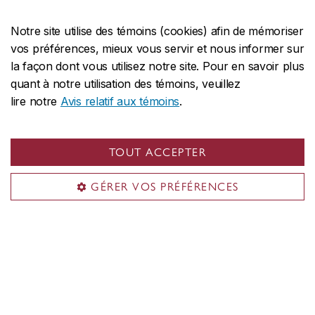
votre sujet d’étude et le monde. Vous aurez en main
d’excellents outils pour réussir dans un rôle
Notre site utilise des témoins (cookies) afin de mémoriser
vos préférences, mieux vous servir et nous informer sur
professionnel exigeant une grande capacité
la façon dont vous utilisez notre site. Pour en savoir plus
d’analyse, un sens aigu de la communication ainsi
quant à notre utilisation des témoins, veuillez
que la capacité à aborder les problèmes à résoudre
lire notre
Avis relatif aux témoins
.
sous divers angles.
Renseignements complémentaires sur
TOUT ACCEPTER
les perspectives de carrière
GÉRER VOS PRÉFÉRENCES
Autres programmes
d'intérêt