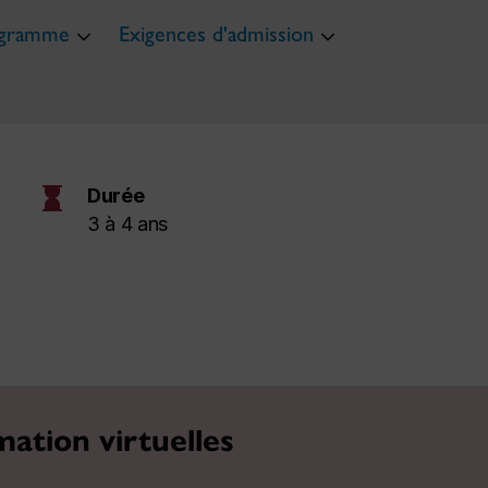
ogramme
Exigences d'admission
hourglass
Durée
3 à 4 ans
mation virtuelles