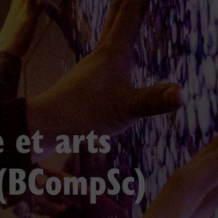
 et arts
(BCompSc)