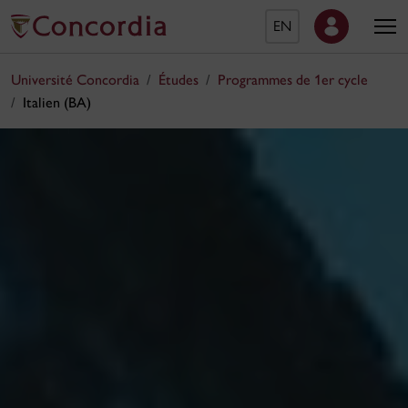
EN
Université Concordia
Études
Programmes de 1er cycle
Italien (BA)