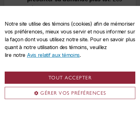
délais de traitement des demandes
d’immigration varient d’un pays à
Notre site utilise des témoins (cookies) afin de mémoriser
l’autre et un retard pourrait vous
vos préférences, mieux vous servir et nous informer sur
empêcher de commencer vos études
la façon dont vous utilisez notre site. Pour en savoir plus
à temps.
quant à notre utilisation des témoins, veuillez
lire notre
Avis relatif aux témoins
.
ADMISSION EN HIVER
(janvier)
TOUT ACCEPTER
er
Date limite :
1
novembre
GÉRER VOS PRÉFÉRENCES
Candidatures de l’étranger :
La
demande doit être déposée
au plus
er
tard le 1
août
pour permettre le
traitement des documents
d’immigration. Toutefois,
il est
fortement recommandé de