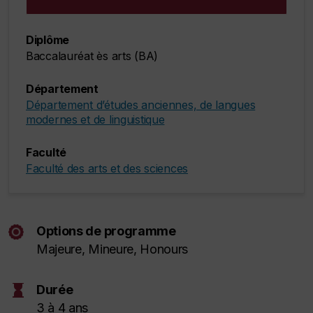
Diplôme
Baccalauréat ès arts (BA)
Département
Département d’études anciennes, de langues
modernes et de linguistique
Faculté
Faculté des arts et des sciences
Options de programme
Majeure, Mineure,
Honours
hourglass
Durée
3 à 4 ans