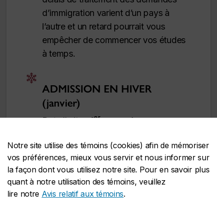
d’immigration varient d’un pays à
l’autre et un retard pourrait vous
empêcher de commencer vos études
à temps.
ADMISSION EN HIVER
(janvier)
er
Date limite :
1
novembre
Candidatures de l’étranger :
La
Notre site utilise des témoins (cookies) afin de mémoriser
demande doit être déposée
au plus
vos préférences, mieux vous servir et nous informer sur
er
tard le 1
août
pour permettre le
la façon dont vous utilisez notre site. Pour en savoir plus
traitement des documents
quant à notre utilisation des témoins, veuillez
d’immigration. Toutefois,
il est
lire notre
Avis relatif aux témoins
.
fortement recommandé de
présenter sa demande plus tôt
. Les