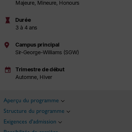
Majeure, Mineure,
Honours
hourglass
Durée
3 à 4 ans
Campus principal
Sir-George-Williams (SGW)
event
Trimestre de début
Automne, Hiver
Aperçu du programme
Structure du programme
Exigences d'admission