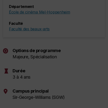
Département
École de cinéma Mel-Hoppenheim
Faculté
Faculté des beaux-arts
Options de programme
Majeure, Spécialisation
hourglass
Durée
3 à 4 ans
Campus principal
Sir-George-Williams (SGW)