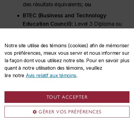
des résultats équivalents;
ou
BTEC (
Business and Technology
Education Council
):
Level 3 Diploma
ou
Extended Diploma
dans un champ d’études
connexe avec des résultats équivalents.
Notre site utilise des témoins (cookies) afin de mémoriser
Renseignements complémentaires pour les
vos préférences, mieux vous servir et nous informer sur
candidates et candidats du système
la façon dont vous utilisez notre site. Pour en savoir plus
quant à notre utilisation des témoins, veuillez
d’éducation britannique (GCE)
lire notre
Avis relatif aux témoins
.
Étudiantes et étudiants universitaires
(transferts internes ou externes) :
C
TOUT ACCEPTER
GÉRER VOS PRÉFÉRENCES
Vous devez satisfaire aux conditions
d’admission minimales de Concordia