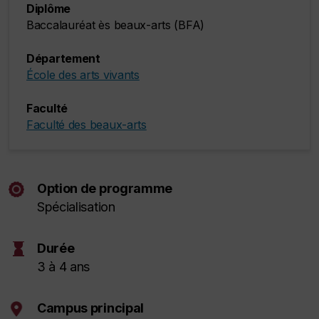
Diplôme
Baccalauréat ès beaux-arts (BFA)
Département
École des arts vivants
Faculté
Faculté des beaux-arts
Option de programme
Spécialisation
hourglass
Durée
3 à 4 ans
Campus principal