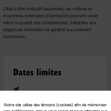
Cités à titre indicatif seulement, les critères et
moyennes minimales d’admission peuvent varier
selon la qualité des candidatures. Satisfaire aux
exigences minimales ne garantit aucunement
l’admission.
Dates limites
ADMISSION EN AUTOMNE
(septembre)
Notre site utilise des témoins (cookies) afin de mémoriser
er
Date limite :
1
mars