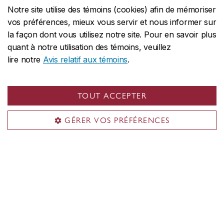
Notre site utilise des témoins (cookies) afin de mémoriser
Dates limites
vos préférences, mieux vous servir et nous informer sur
la façon dont vous utilisez notre site. Pour en savoir plus
quant à notre utilisation des témoins, veuillez
lire notre
Avis relatif aux témoins
.
ADMISSION EN AUTOMNE
(septembre)
TOUT ACCEPTER
er
Date limite :
1
mars
Candidatures de l’étranger :
La
GÉRER VOS PRÉFÉRENCES
demande doit être déposée
au plus
er
tard le 1
février
pour permettre le
traitement des documents
d’immigration.
Toutefois,
il est
fortement recommandé de
présenter sa demande plus tôt
. Les
délais de traitement des demandes