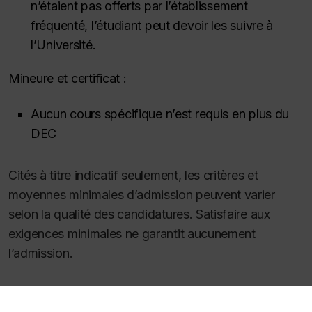
n’étaient pas offerts par l’établissement
fréquenté, l’étudiant peut devoir les suivre à
l’Université.
Mineure et certificat :
Aucun cours spécifique n’est requis en plus du
DEC
Cités à titre indicatif seulement, les critères et
moyennes minimales d’admission peuvent varier
selon la qualité des candidatures. Satisfaire aux
exigences minimales ne garantit aucunement
l’admission.