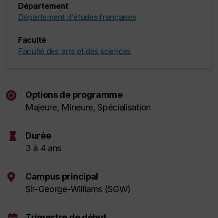
Département
Département d'études françaises
Faculté
Faculté des arts et des sciences
Options de programme
Majeure, Mineure, Spécialisation
hourglass
Durée
3 à 4 ans
Campus principal
Sir-George-Williams (SGW)
event
Trimestre de début