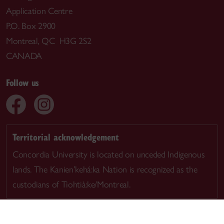
Application Centre
P.O. Box 2900
Montreal, QC H3G 2S2
CANADA
Follow us
Territorial acknowledgement
Concordia University is located on unceded Indigenous
lands. The Kanien’kehá:ka Nation is recognized as the
custodians of Tiohtià:ke/Montreal.