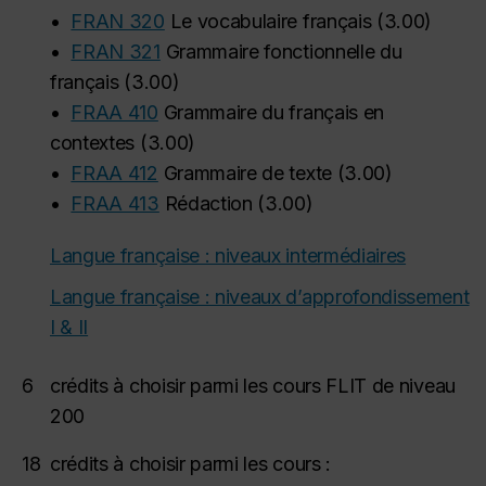
•
FRAN 320
Le vocabulaire français
(
3.00
)
•
FRAN 321
Grammaire fonctionnelle du
français
(
3.00
)
•
FRAA 410
Grammaire du français en
contextes
(
3.00
)
•
FRAA 412
Grammaire de texte
(
3.00
)
•
FRAA 413
Rédaction
(
3.00
)
Langue française : niveaux intermédiaires
Langue française : niveaux d’approfondissement
I & II
6
crédits à choisir parmi les cours FLIT de niveau
200
18
crédits à choisir parmi les cours :