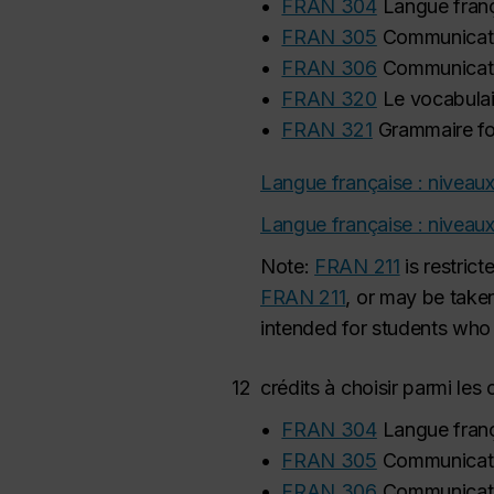
•
FRAN 304
Langue franç
•
FRAN 305
Communicati
•
FRAN 306
Communicati
•
FRAN 320
Le vocabulai
•
FRAN 321
Grammaire fo
Langue française : niveaux
Langue française : niveaux
Note:
FRAN 211
is restrict
FRAN 211
, or may be taken
intended for students who
12
crédits à choisir parmi les 
•
FRAN 304
Langue franç
•
FRAN 305
Communicati
•
FRAN 306
Communicati