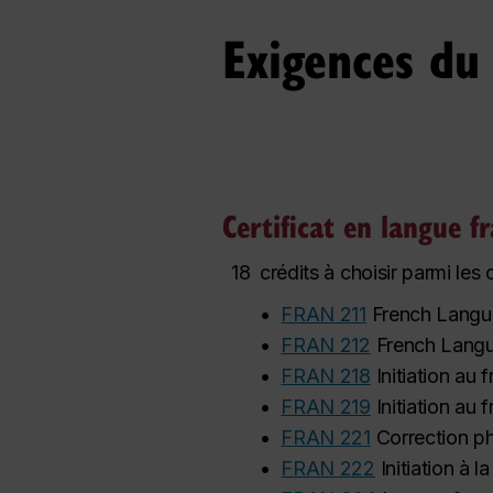
Exigences d
Certificat en langue f
18
c
rédits à choisir parmi les 
•
FRAN 211
French Langu
•
FRAN 212
French Langu
•
FRAN 218
Initiation au 
•
FRAN 219
Initiation au f
•
FRAN 221
Correction p
•
FRAN 222
Initiation à l