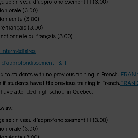
aise : niveau d’approfondissement III
(
3.00
)
on orale
(
3.00
)
on écrite
(
3.00
)
re français
(
3.00
)
nctionnelle du français
(
3.00
)
 intermédiaires
 d’approfondissement I & II
ed to students with no previous training in French.
FRAN 
 if students have little previous training in French.
FRAN 
 have attended high school in Quebec.
cours:
aise : niveau d’approfondissement III
(
3.00
)
on orale
(
3.00
)
on écrite
(
3.00
)