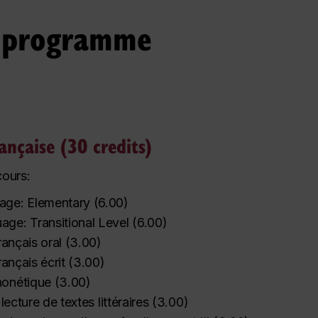
u programme
rançaise (30 credits)
cours:
age: Elementary
(
6.00
)
age: Transitional Level
(
6.00
)
français oral
(
3.00
)
rançais écrit
(
3.00
)
honétique
(
3.00
)
a lecture de textes littéraires
(
3.00
)