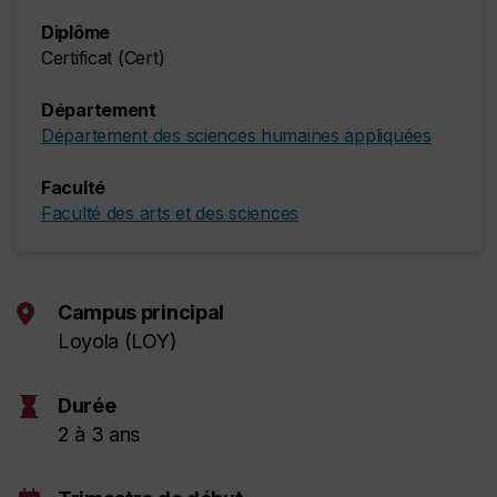
Diplôme
Certificat (Cert)
Département
Département des sciences humaines appliquées
Faculté
Faculté des arts et des sciences
Campus principal
Loyola (LOY)
hourglass
Durée
2 à 3 ans