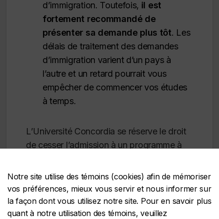
d’immigration. Toutefois,
il est
fortement recommandé de
présenter sa demande plus tôt
. Les
délais de traitement des demandes
d’immigration varient d’un pays à
l’autre et un retard pourrait vous
empêcher de commencer vos études
à temps.
L’Université Concordia se réserve le droit
de cesser l’admission à un programme à
tout moment après la date limite officielle,
et ce, sans préavis.
Notre site utilise des témoins (cookies) afin de mémoriser
vos préférences, mieux vous servir et nous informer sur
la façon dont vous utilisez notre site. Pour en savoir plus
quant à notre utilisation des témoins, veuillez