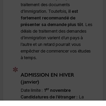
traitement des documents
d’immigration.
Toutefois,
il est
fortement recommandé de
présenter sa demande plus tôt
. Les
délais de traitement des demandes
d’immigration varient d’un pays à
l’autre et un retard pourrait vous
empêcher de commencer vos études
à temps.
ADMISSION EN HIVER
(janvier)
er
Date limite :
1
novembre
Candidatures de l’étranger :
La
demande doit être déposée
au plus