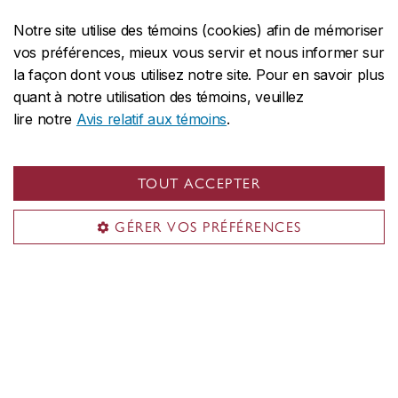
er
tard le 1
août
pour permettre le
Notre site utilise des témoins (cookies) afin de mémoriser
traitement des documents
vos préférences, mieux vous servir et nous informer sur
d’immigration. Toutefois,
il est
la façon dont vous utilisez notre site. Pour en savoir plus
fortement recommandé de
quant à notre utilisation des témoins, veuillez
présenter sa demande plus tôt
. Les
lire notre
Avis relatif aux témoins
.
délais de traitement des demandes
d’immigration varient d’un pays à
TOUT ACCEPTER
l’autre et un retard pourrait vous
empêcher de commencer vos études
GÉRER VOS PRÉFÉRENCES
à temps.
L’Université Concordia se réserve le droit
de cesser l’admission à un programme à
tout moment après la date limite officielle,
et ce, sans préavis.