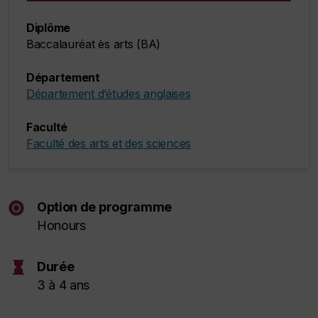
Diplôme
Baccalauréat ès arts (BA)
Département
Département d’études anglaises
Faculté
Faculté des arts et des sciences
Option de programme
Honours
hourglass
Durée
3 à 4 ans