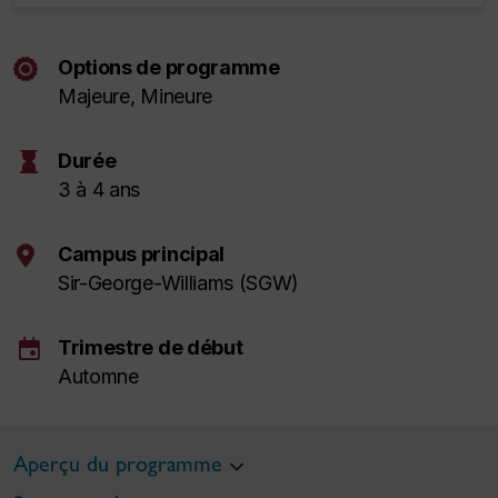
Options de programme
Majeure, Mineure
hourglass
Durée
3 à 4 ans
Campus principal
Sir-George-Williams (SGW)
event
Trimestre de début
Automne
Aperçu du programme