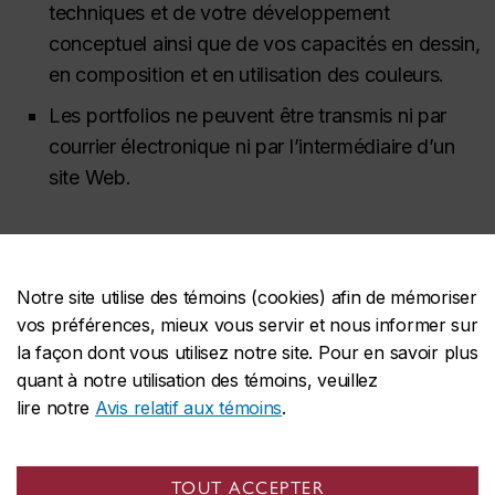
techniques et de votre développement
conceptuel ainsi que de vos capacités en dessin,
en composition et en utilisation des couleurs.
Les portfolios ne peuvent être transmis ni par
courrier électronique ni par l’intermédiaire d’un
site Web.
Lettre de motivation
Notre site utilise des témoins (cookies) afin de mémoriser
Votre lettre de motivation, qui peut être rédigée en
vos préférences, mieux vous servir et nous informer sur
anglais ou en français, doit être imprimée sur papier
la façon dont vous utilisez notre site. Pour en savoir plus
et ne pas dépasser une (1) page. De façon générale,
quant à notre utilisation des témoins, veuillez
vous y présentez votre formation et vos expériences
lire notre
Avis relatif aux témoins
.
pertinentes en art, ainsi que vos attentes à l’égard
des programmes auxquels vous posez votre
TOUT ACCEPTER
candidature.