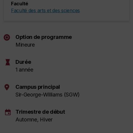
Faculté
Faculté des arts et des sciences
Option de programme
Mineure
hourglass
Durée
1 année
Campus principal
Sir-George-Williams (SGW)
event
Trimestre de début
Automne, Hiver