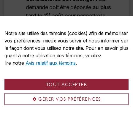
demande doit être déposée
au plus
er
tard le 1
août
pour permettre le
traitement des documents
d’immigration. Toutefois,
il est
Notre site utilise des témoins (cookies) afin de mémoriser
fortement recommandé de
vos préférences, mieux vous servir et nous informer sur
la façon dont vous utilisez notre site. Pour en savoir plus
présenter sa demande plus tôt
. Les
quant à notre utilisation des témoins, veuillez
délais de traitement des demandes
lire notre
Avis relatif aux témoins
.
d’immigration varient d’un pays à
l’autre et un retard pourrait vous
empêcher de commencer vos études
TOUT ACCEPTER
à temps.
GÉRER VOS PRÉFÉRENCES
L’Université Concordia se réserve le droit
de cesser l’admission à un programme à
tout moment après la date limite officielle,