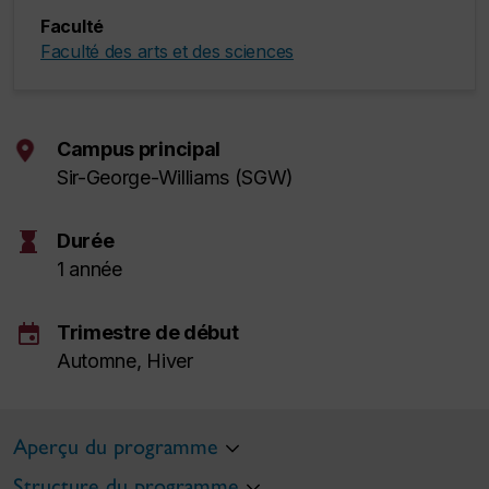
Faculté
Faculté des arts et des sciences
Campus principal
Sir-George-Williams (SGW)
hourglass
Durée
1 année
event
Trimestre de début
Automne, Hiver
Aperçu du programme
Structure du programme