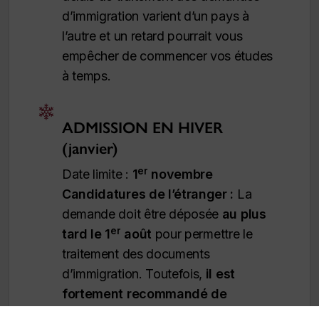
d’immigration varient d’un pays à
l’autre et un retard pourrait vous
empêcher de commencer vos études
à temps.
ADMISSION EN HIVER
(janvier)
er
Date limite :
1
novembre
Candidatures de l’étranger :
La
demande doit être déposée
au plus
er
tard le 1
août
pour permettre le
traitement des documents
d’immigration. Toutefois,
il est
fortement recommandé de
présenter sa demande plus tôt
. Les