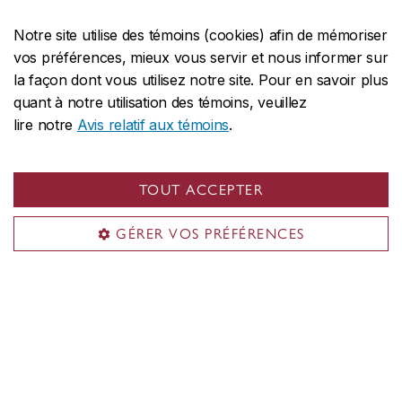
délais de traitement des demandes
Notre site utilise des témoins (cookies) afin de mémoriser
d’immigration varient d’un pays à
vos préférences, mieux vous servir et nous informer sur
l’autre et un retard pourrait vous
la façon dont vous utilisez notre site. Pour en savoir plus
empêcher de commencer vos études
quant à notre utilisation des témoins, veuillez
à temps.
lire notre
Avis relatif aux témoins
.
L’Université Concordia se réserve le droit
TOUT ACCEPTER
de cesser l’admission à un programme à
tout moment après la date limite officielle,
GÉRER VOS PRÉFÉRENCES
et ce, sans préavis.