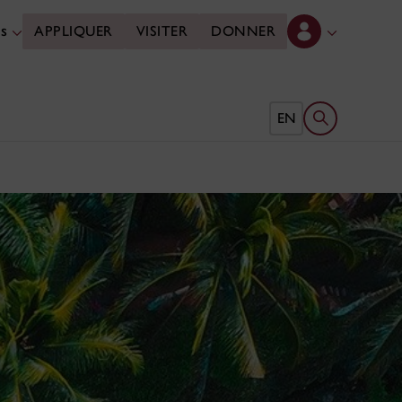
es
APPLIQUER
VISITER
DONNER
Ouvrir le form
EN