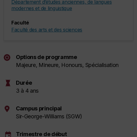
Département d’études anciennes, de langues
modernes et de linguistique
Faculté
Faculté des arts et des sciences
Options de programme
Majeure, Mineure,
Honours
, Spécialisation
hourglass
Durée
3 à 4 ans
Campus principal
Sir-George-Williams (SGW)
event
Trimestre de début