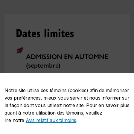
Dates limites
ADMISSION EN AUTOMNE
(septembre)
er
Date limite :
1
mars
Candidatures de l’étranger :
La
Notre site utilise des témoins (cookies) afin de mémoriser
demande doit être déposée
au plus
vos préférences, mieux vous servir et nous informer sur
er
tard le 1
février
pour permettre le
la façon dont vous utilisez notre site. Pour en savoir plus
traitement des documents
quant à notre utilisation des témoins, veuillez
d’immigration.
Toutefois,
il est
lire notre
Avis relatif aux témoins
.
fortement recommandé de