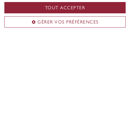
présenter sa demande plus tôt
. Les
TOUT ACCEPTER
délais de traitement des demandes
d’immigration varient d’un pays à
GÉRER VOS PRÉFÉRENCES
l’autre et un retard pourrait vous
empêcher de commencer vos études
à temps.
ADMISSION EN HIVER
(janvier)
er
Date limite :
1
novembre
Candidatures de l’étranger :
La
demande doit être déposée
au plus
er
tard le 1
août
pour permettre le
traitement des documents
d’immigration. Toutefois,
il est