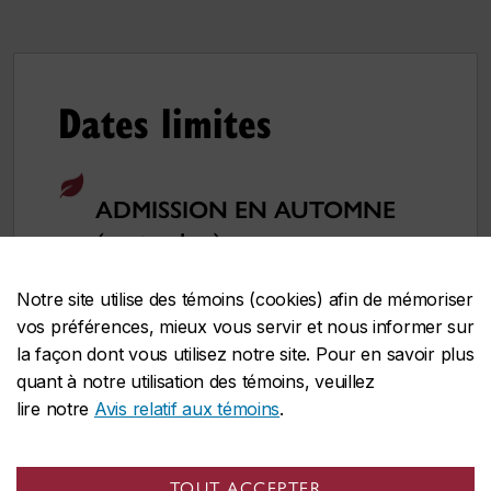
Dates limites
ADMISSION EN AUTOMNE
(septembre)
er
Date limite :
1
mars
Notre site utilise des témoins (cookies) afin de mémoriser
Candidatures de l’étranger :
La
vos préférences, mieux vous servir et nous informer sur
demande doit être déposée
au plus
la façon dont vous utilisez notre site. Pour en savoir plus
er
tard le 1
février
pour permettre le
quant à notre utilisation des témoins, veuillez
traitement des documents
lire notre
Avis relatif aux témoins
.
d’immigration.
Toutefois,
il est
fortement recommandé de
TOUT ACCEPTER