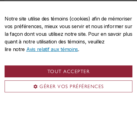
d’immigration. Toutefois,
il est
fortement recommandé de
Notre site utilise des témoins (cookies) afin de mémoriser
présenter sa demande plus tôt
. Les
vos préférences, mieux vous servir et nous informer sur
délais de traitement des demandes
la façon dont vous utilisez notre site. Pour en savoir plus
d’immigration varient d’un pays à
quant à notre utilisation des témoins, veuillez
l’autre et un retard pourrait vous
lire notre
Avis relatif aux témoins
.
empêcher de commencer vos études
à temps.
TOUT ACCEPTER
L’Université Concordia se réserve le droit
GÉRER VOS PRÉFÉRENCES
de cesser l’admission à un programme à
tout moment après la date limite officielle,
et ce, sans préavis.