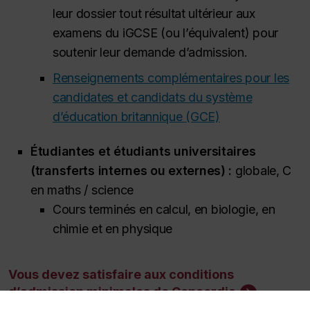
leur dossier tout résultat ultérieur aux
examens du iGCSE (ou l’équivalent) pour
soutenir leur demande d’admission.
Renseignements complémentaires pour les
candidates et candidats du système
d’éducation britannique (GCE)
Étudiantes et étudiants universitaires
(transferts internes ou externes) :
globale, C
en maths / science
Cours terminés en calcul, en biologie, en
chimie et en physique
Vous devez satisfaire aux conditions
d’admission minimales de Concordia