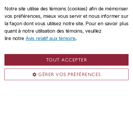
Notre site utilise des témoins (cookies) afin de mémoriser
Cités à titre indicatif seulement, les critères et
vos préférences, mieux vous servir et nous informer sur
moyennes minimales d’admission peuvent varier
la façon dont vous utilisez notre site. Pour en savoir plus
selon la qualité des candidatures. Satisfaire aux
quant à notre utilisation des témoins, veuillez
exigences minimales ne garantit aucunement
lire notre
Avis relatif aux témoins
.
l’admission.
TOUT ACCEPTER
Dates limites
GÉRER VOS PRÉFÉRENCES
ADMISSION EN AUTOMNE
(septembre)
er
Date limite :
1
mars
Candidatures de l’étranger :
La