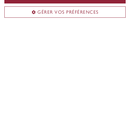
GÉRER VOS PRÉFÉRENCES
Ayez un aperçu des activités parascolaires qui
s’offrent à vous, que vous vous intéressiez aux
sports, à la culture, aux arts et plus encore.
Vous voulez en savoir plus?
Amorcez votre parcours universitaire