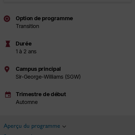
Option de programme
Transition
hourglass
Durée
1 à 2 ans
Campus principal
Sir-George-Williams (SGW)
event
Trimestre de début
Automne
Aperçu du programme