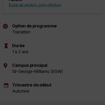
École de gestion John-Molson
Option de programme
Transition
hourglass
Durée
1 à 2 ans
Campus principal
Sir-George-Williams (SGW)
event
Trimestre de début
Automne