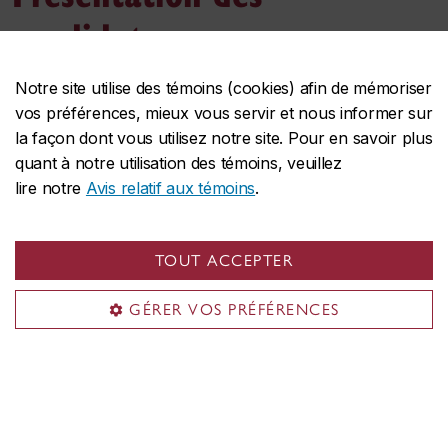
candidatures
Notre site utilise des témoins (cookies) afin de mémoriser
Pour commencer une demande d’admission,
vos préférences, mieux vous servir et nous informer sur
rendez-vous à
la façon dont vous utilisez notre site. Pour en savoir plus
l’adresse
concordia.ca/applynow
.
quant à notre utilisation des témoins, veuillez
lire notre
Avis relatif aux témoins
.
Suivez les étapes indiquées pour créer votre
netnom de Concordia. Une fois dans le
formulaire, cochez la case appropriée pour
TOUT ACCEPTER
préciser que vous possédez le statut
d’Autochtone et que vous n’avez pas suivi les
GÉRER VOS PRÉFÉRENCES
cours préalables.
Remplissez la demande d’admission. Vous
devrez présenter directement votre demande
d’admission au programme de génie de votre