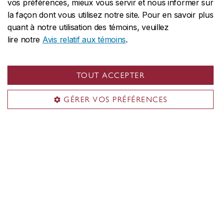
d’immigration varient d’un pays à
vos préférences, mieux vous servir et nous informer sur
la façon dont vous utilisez notre site. Pour en savoir plus
l’autre et un retard pourrait vous
quant à notre utilisation des témoins, veuillez
empêcher de commencer vos études
lire notre
Avis relatif aux témoins
.
à temps.
TOUT ACCEPTER
ADMISSION EN HIVER
(janvier)
GÉRER VOS PRÉFÉRENCES
er
Date limite :
1
novembre
Candidatures de l’étranger :
La
demande doit être déposée
au plus
er
tard le 1
août
pour permettre le
traitement des documents
d’immigration. Toutefois,
il est
fortement recommandé de
présenter sa demande plus tôt
. Les