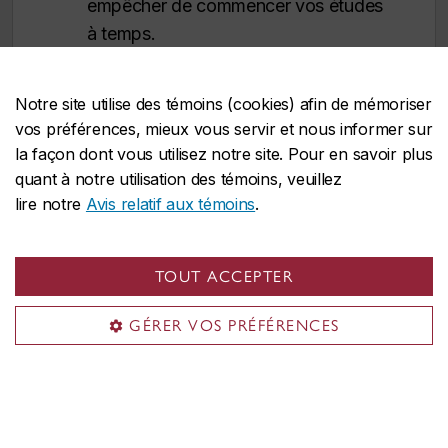
empêcher de commencer vos études
à temps.
L’Université Concordia se réserve le droit
Notre site utilise des témoins (cookies) afin de mémoriser
de cesser l’admission à un programme à
vos préférences, mieux vous servir et nous informer sur
tout moment après la date limite officielle,
la façon dont vous utilisez notre site. Pour en savoir plus
et ce, sans préavis.
quant à notre utilisation des témoins, veuillez
lire notre
Avis relatif aux témoins
.
TOUT ACCEPTER
GÉRER VOS PRÉFÉRENCES
Possibilités de carrière
Concordia préconise une approche interdisciplinaire.
Ainsi, à l’obtention de votre diplôme, vous