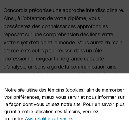
Concordia préconise une approche interdisciplinaire.
Ainsi, à l’obtention de votre diplôme, vous
posséderez des connaissances approfondies
reposant sur une compréhension des liens entre
votre sujet d’étude et le monde. Vous aurez en main
d’excellents outils pour réussir dans un rôle
professionnel exigeant une grande capacité
d’analyse, un sens aigu de la communication ainsi
que la capacité à aborder les problèmes à résoudre
sous divers angles.
Notre site utilise des témoins (cookies) afin de mémoriser
vos préférences, mieux vous servir et nous informer sur
Pour en savoir plus, consultez le Service
la façon dont vous utilisez notre site. Pour en savoir plus
de gestion de carrière
quant à notre utilisation des témoins, veuillez
lire notre
Avis relatif aux témoins
.