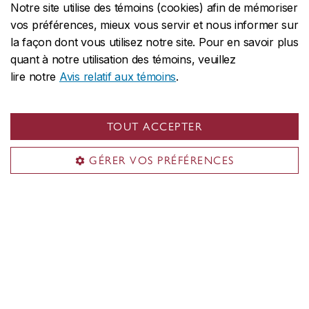
curriculum vitæ (C. V.);
Notre site utilise des témoins (cookies) afin de mémoriser
vos préférences, mieux vous servir et nous informer sur
preuve de votre statut au Canada
.
la façon dont vous utilisez notre site. Pour en savoir plus
quant à notre utilisation des témoins, veuillez
Ayez en main une carte de crédit pour régler les
lire notre
Avis relatif aux témoins
.
frais d’admission de 40 $ CA
Remarque : Nous acceptons les cartes de
crédit Visa, MasterCard, American Express,
TOUT ACCEPTER
Discover, JCB, Diners Club et UATP.
GÉRER VOS PRÉFÉRENCES
La date limite de présentation des demandes
varie selon le microprogramme. Consultez la
description des programmes qui vous intéressent
– vous y trouverez un complément d’information
à ce sujet.
Vous pouvez téléverser vos pièces justificatives
même après avoir soumis votre demande. Toutefois,