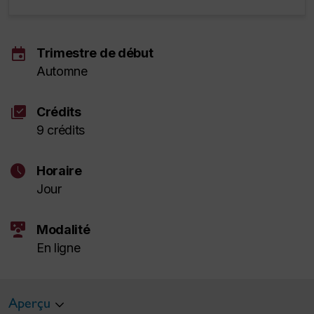
event
Trimestre de début
Automne
library_add_check
Crédits
9 crédits
schedule
Horaire
Jour
interactive_space
Modalité
En ligne
Aperçu