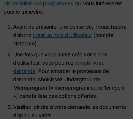
disponibilité des programmes
qui vous intéressent
pour le trimestre.
Avant de présenter une demande, il vous faudra
d’abord
créer un nom d’utilisateur
(compte
Netname).
Une fois que vous aurez créé votre nom
d’utilisateur, vous pourrez
remplir votre
demande
. Pour amorcer le processus de
demande, choisissez
Undergraduate
Microprogram
(« microprogramme de 1er cycle
») dans la liste des options offertes.
Veuillez joindre à votre demande les documents
d’appui suivants :
lettre de motivation;