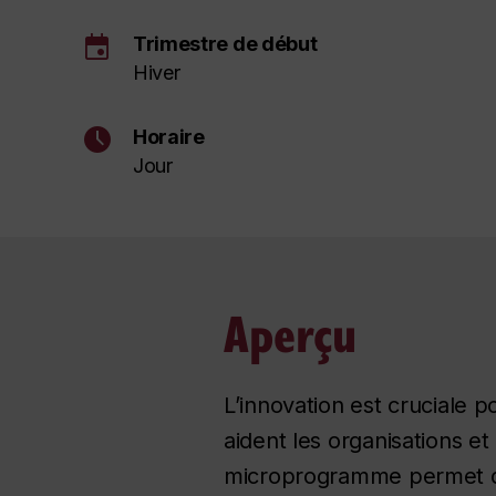
event
Trimestre de début
Hiver
schedule
Horaire
Jour
Aperçu
L’innovation est cruciale 
aident les organisations e
microprogramme permet de