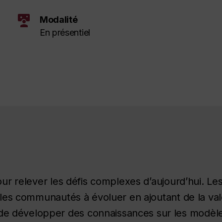
interactive_space
Modalité
En présentiel
pour relever les défis complexes d’aujourd’hui. L
t les communautés à évoluer en ajoutant de la va
 développer des connaissances sur les modèle